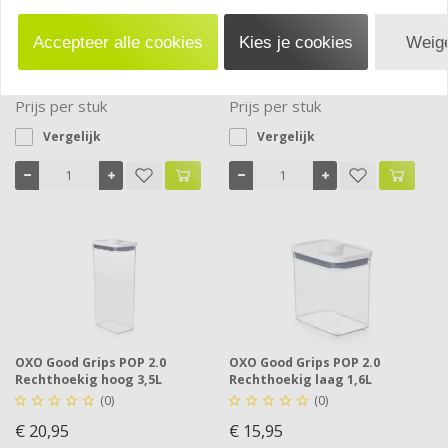
OXO Good Grips POP 2.0 Klein
OXO Good Grips POP 2.0 Klein
vierkant medium 1,6L
vierkant mini 0,4L
Accepteer alle cookies
Kies je cookies
Weige
(0)
(0)










€ 15,95
€ 11,50
Prijs per stuk
Prijs per stuk
Vergelijk
Vergelijk
OXO Good Grips POP 2.0
OXO Good Grips POP 2.0
Rechthoekig hoog 3,5L
Rechthoekig laag 1,6L
(0)
(0)










€ 20,95
€ 15,95