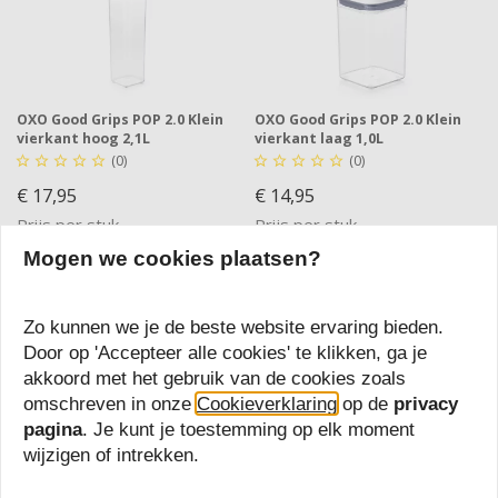
OXO Good Grips POP 2.0 Klein
OXO Good Grips POP 2.0 Klein
vierkant hoog 2,1L
vierkant laag 1,0L
(0)
(0)










€ 17,95
€ 14,95
Prijs per stuk
Prijs per stuk
Mogen we cookies plaatsen?
Vergelijk
Vergelijk
Zo kunnen we je de beste website ervaring bieden.
Door op 'Accepteer alle cookies' te klikken, ga je
akkoord met het gebruik van de cookies zoals
omschreven in onze
Cookieverklaring
op de
privacy
pagina
. Je kunt je toestemming op elk moment
wijzigen of intrekken.