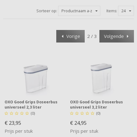
Sorteer op:
Productnaam a-z
Items:
24
Vorige
2 / 3
Volgende
OXO Good Grips Doseerbus
OXO Good Grips Doseerbus
universeel 2,3 liter
universeel 3,2 liter
(0)
(0)










€ 23,95
€ 24,95
Prijs per stuk
Prijs per stuk