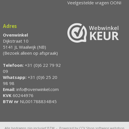
Veelgestelde vragen OONI
Adres
Ovenwinkel
Dijkstraat 10
5141 JL Waalwijk (NB)
(Bezoek alleen op afspraak)
Telefoon:
+31 (0)6 22 79 92
09
Whatsapp:
+31 (0)6 25 20
98 98
Email:
info@ovenwinkel.com
KVK
60244976
BTW nr
NL001788834B45
Alle bedragen zijn inclusief BTW -
Powered by CCV Shop
software webshop