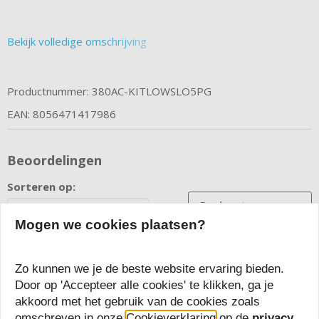
Bekijk volledige omschrijving
Productnummer: 380AC-KITLOWSLO5PG
EAN: 8056471417986
Beoordelingen
Sorteren op:
Review toevoegen
Mogen we cookies plaatsen?
Zo kunnen we je de beste website ervaring bieden.
Door op 'Accepteer alle cookies' te klikken, ga je
Gerelateerde producten
akkoord met het gebruik van de cookies zoals
omschreven in onze
Cookieverklaring
op de
privacy