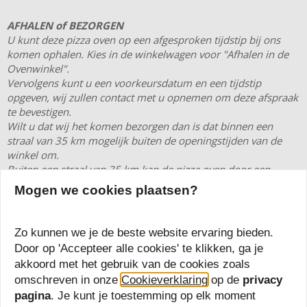
AFHALEN of BEZORGEN
U kunt deze pizza oven op een afgesproken tijdstip bij ons
komen ophalen. Kies in de winkelwagen voor "Afhalen in de
Ovenwinkel".
Vervolgens kunt u een voorkeursdatum en een tijdstip
opgeven, wij zullen contact met u opnemen om deze afspraak
te bevestigen.
Wilt u dat wij het komen bezorgen dan is dat binnen een
straal van 35 km mogelijk buiten de openingstijden van de
winkel om.
Buiten een straal van 35 km kan de pizza oven door een
professionele vervoerder worden bezorgd. Hieraan zijn kosten
Mogen we cookies plaatsen?
verbonden.
Heeft u hierover vragen, neem dan vooraf contact met ons op.
Zo kunnen we je de beste website ervaring bieden.
Door op 'Accepteer alle cookies' te klikken, ga je
Bekijk volledige omschrijving
akkoord met het gebruik van de cookies zoals
omschreven in onze
Cookieverklaring
op de
privacy
pagina
. Je kunt je toestemming op elk moment
Productnummer: ACTAVO-160-NER