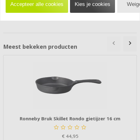
Sorteren op:
Accepteer alle cookies
Kies je cookies
Weige
Review toevoegen
Meest bekeken producten
Ronneby Bruk Skillet Rondo gietijzer 16 cm
€
44,95