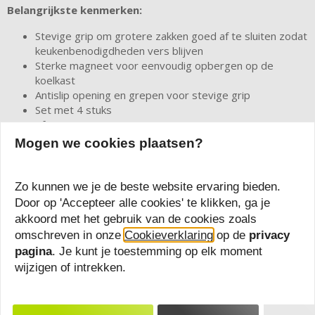
Belangrijkste kenmerken:
Stevige grip om grotere zakken goed af te sluiten zodat
keukenbenodigdheden vers blijven
Sterke magneet voor eenvoudig opbergen op de
koelkast
Antislip opening en grepen voor stevige grip
Set met 4 stuks
Afmetingen (L x B x H): 8,9 x 7 x 4,1 cm
Gewicht 34 gram (per stuk)
Mogen we cookies plaatsen?
Bekijk volledige omschrijving
Zo kunnen we je de beste website ervaring bieden.
Door op 'Accepteer alle cookies' te klikken, ga je
akkoord met het gebruik van de cookies zoals
Productnummer: OXO13362600
omschreven in onze
Cookieverklaring
op de
privacy
EAN: 0840097705163
pagina
. Je kunt je toestemming op elk moment
wijzigen of intrekken.
Beoordelingen