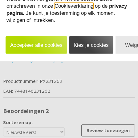
Inhoud deksel: 1,2 liter
omschreven in onze
Cookieverklaring
op de
privacy
B x H x D (in cm): 31,1 x 14,6 x 27
pagina
. Je kunt je toestemming op elk moment
B x H x D met verpakking (in cm): 29 x 14 x 29
wijzigen of intrekken.
Gewicht (in g): 7650
Gewicht met verpakking (in g): 8150
Accepteer alle cookies
Kies je cookies
Weige
Bekijk volledige omschrijving
Productnummer: PX231262
EAN: 7448146231262
Beoordelingen
2
Sorteren op:
Review toevoegen