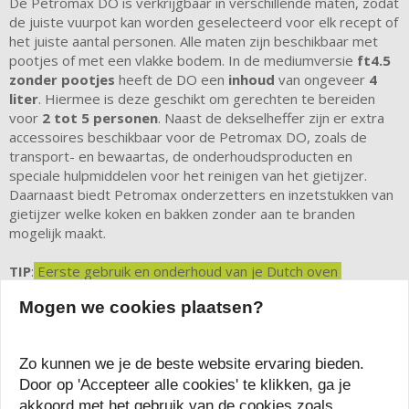
De Petromax DO is verkrijgbaar in verschillende maten, zodat
de juiste vuurpot kan worden geselecteerd voor elk recept of
het juiste aantal personen. Alle maten zijn beschikbaar met
pootjes of met een vlakke bodem. In de mediumversie
ft4.5
zonder pootjes
heeft de DO een
inhoud
van ongeveer
4
liter
. Hiermee is deze geschikt om gerechten te bereiden
voor
2 tot 5 personen
. Naast de dekselheffer zijn er extra
accessoires beschikbaar voor de Petromax DO, zoals de
transport- en bewaartas, de onderhoudsproducten en
speciale hulpmiddelen voor het reinigen van het gietijzer.
Daarnaast biedt Petromax onderzetters en inzetstukken van
gietijzer welke koken en bakken zonder aan te branden
mogelijk maakt.
TIP
:
Eerste gebruik en onderhoud van je Dutch oven
Mogen we cookies plaatsen?
Technische gegevens Petromax Dutch Oven
ft4.5-t 4 L zonder pootjes
Zo kunnen we je de beste website ervaring bieden.
Materiaal: gietijzer
Door op 'Accepteer alle cookies' te klikken, ga je
Inhoud pot: 4 liter
akkoord met het gebruik van de cookies zoals